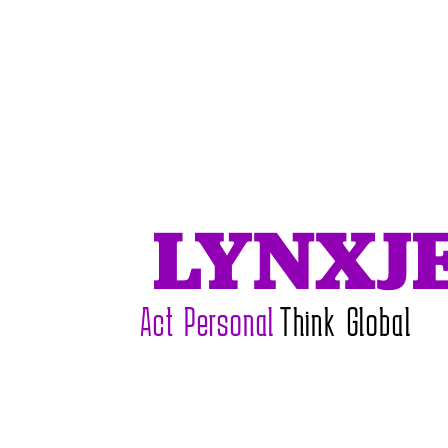
L
Y
N
X
J
Act Personal
Think Global