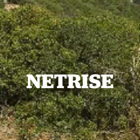
N
E
T
R
I
S
E