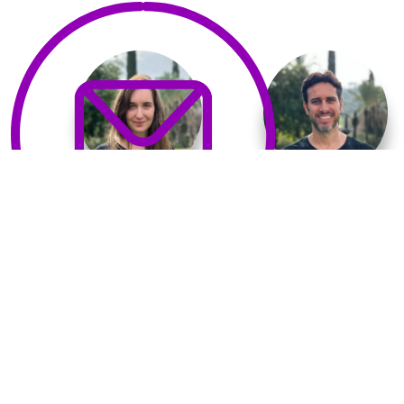
נועם ארנון
רון צורן
בעלים ומנכ״ל
מנהלת עיצוב ושיווק