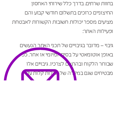
בחוות שרתים. בדרך כלל שירותי האחסון
החיצוניים כרוכים בתשלום חודשי קבוע והם
מציעים מספר יכולות חשובות הקשורות לאבטחת
ופעילות האתר:
גיבוי – מדובר בגיבויים של תכני האתר הנעשים
באופן אוטומאטי על בסיס יומיומי או אחר, כפי
שבוחר הלקוח ובהתאם לצרכיו. גיבויים אלו
מבטיחים שגם במקרה של תקלות קלות עד
חמורות, או עקב מעשי זדון, התכנים של האתר
בכל נקודת זמן לא יאבדו או יינזקו.
שכבות אבטחה – הכוונה היא לחומות הגנה רבות
ושונות ברמת השרת, אשר תפקידן למנוע
ולהתריע כנגד חדירות בלתי מורשות למסד
הנתונים. כך לדוגמא, בעלי האתר יכולים לחלק